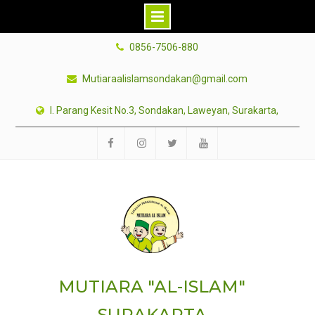
Skip
0856-7506-880
to
content
Mutiaraalislamsondakan@gmail.com
l. Parang Kesit No.3, Sondakan, Laweyan, Surakarta,
fb
ig
tw
yt
MUTIARA "AL-ISLAM"
SURAKARTA